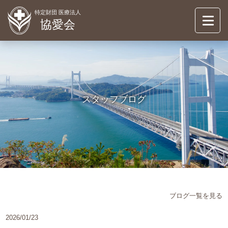
特定財団 医療法人
協愛会
協愛会について
ABOUT
倉敷シティ病院
スタッフブログ
KURASHIKI CITY HOSUPITAL
介護事業
OASIS
お知らせ
NEWS
情報公開
ブログ一覧を見る
INFORMATION
2026/01/23