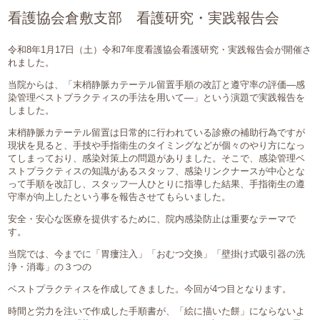
採用情報
看護協会倉敷支部 看護研究・実践報告会
令和8年1月17日（土）令和7年度看護協会看護研究・実践報告会が開催さ
れました。
086-472-7111
当院からは、「末梢静脈カテーテル留置手順の改訂と遵守率の評価―感
染管理ベストプラクティスの手法を用いて―」という演題で実践報告を
しました。
末梢静脈カテーテル留置は日常的に行われている診療の補助行為ですが
現状を見ると、手技や手指衛生のタイミングなどが個々のやり方になっ
てしまっており、感染対策上の問題がありました。そこで、感染管理ベ
ストプラクティスの知識があるスタッフ、感染リンクナースが中心とな
って手順を改訂し、スタッフ一人ひとりに指導した結果、手指衛生の遵
守率が向上したという事を報告させてもらいました。
安全・安心な医療を提供するために、院内感染防止は重要なテーマで
す。
当院では、今までに「胃瘻注入」「おむつ交換」「壁掛け式吸引器の洗
浄・消毒」の３つの
ベストプラクティスを作成してきました。今回が4つ目となります。
時間と労力を注いで作成した手順書が、「絵に描いた餅」にならないよ