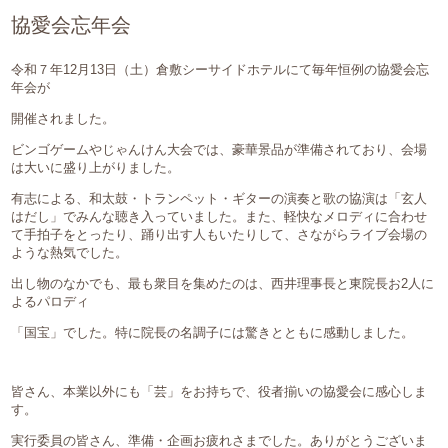
採用情報
協愛会忘年会
令和７年12月13日（土）倉敷シーサイドホテルにて毎年恒例の協愛会忘
年会が
086-472-7111
開催されました。
ビンゴゲームやじゃんけん大会では、豪華景品が準備されており、会場
は大いに盛り上がりました。
有志による、和太鼓・トランペット・ギターの演奏と歌の協演は「玄人
はだし」でみんな聴き入っていました。また、軽快なメロディに合わせ
て手拍子をとったり、踊り出す人もいたりして、さながらライブ会場の
ような熱気でした。
出し物のなかでも、最も衆目を集めたのは、西井理事長と東院長お2人に
よるパロディ
「国宝」でした。特に院長の名調子には驚きとともに感動しました。
皆さん、本業以外にも「芸」をお持ちで、役者揃いの協愛会に感心しま
す。
実行委員の皆さん、準備・企画お疲れさまでした。ありがとうございま