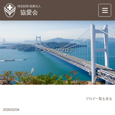
特定財団 医療法人
協愛会
協愛会について
ABOUT
倉敷シティ病院
スタッフブログ
KURASHIKI CITY HOSUPITAL
介護事業
OASIS
お知らせ
NEWS
情報公開
ブログ一覧を見る
INFORMATION
2026/02/04