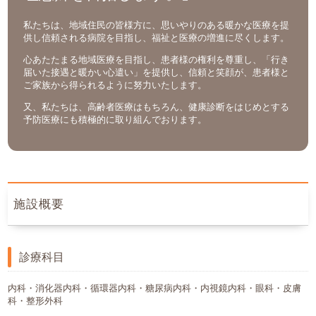
採用情報
私たちは、地域住民の皆様方に、思いやりのある暖かな医療を提
供し信頼される病院を目指し、福祉と医療の増進に尽くします。
心あたたまる地域医療を目指し、患者様の権利を尊重し、「行き
086-472-7111
届いた接遇と暖かい心遣い」を提供し、信頼と笑顔が、患者様と
ご家族から得られるように努力いたします。
又、私たちは、高齢者医療はもちろん、健康診断をはじめとする
予防医療にも積極的に取り組んでおります。
施設概要
診療科目
内科・消化器内科・循環器内科・糖尿病内科・内視鏡内科・眼科・皮膚
科・整形外科