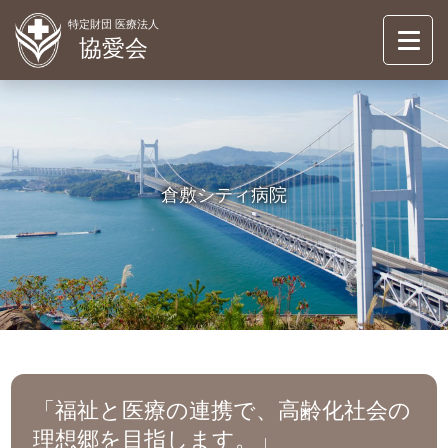
特定財団 医療法人
協愛会
協愛会について
ABOUT
倉敷シティ病院
倉敷シティ病院
KURASHIKI CITY HOSUPITAL
介護事業
OASIS
お知らせ
NEWS
情報公開
INFORMATION
「福祉と医療の連携で、高齢化社会の
理想郷を目指します。」