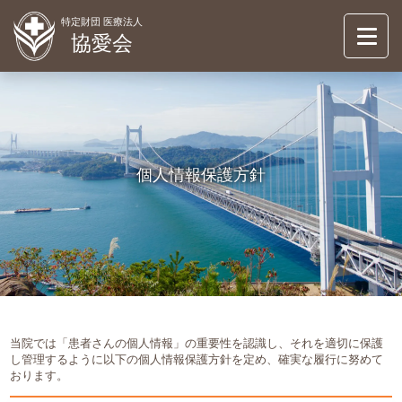
特定財団 医療法人
協愛会
協愛会について
ABOUT
倉敷シティ病院
個人情報保護方針
KURASHIKI CITY HOSUPITAL
介護事業
OASIS
お知らせ
NEWS
情報公開
当院では「患者さんの個人情報」の重要性を認識し、それを適切に保護
INFORMATION
し管理するように以下の個人情報保護方針を定め、確実な履行に努めて
おります。