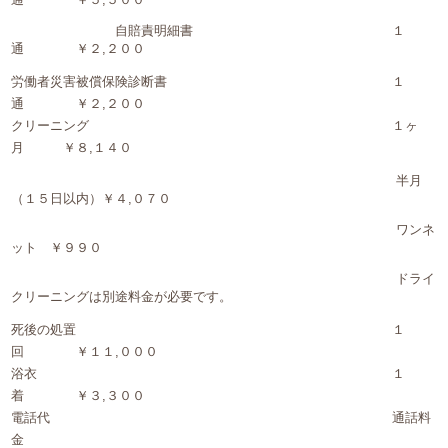
自賠責明細書 １
通 ￥２,２００
労働者災害被償保険診断書 １
通 ￥２,２００
クリーニング １ヶ
月 ￥８,１４０
半月
（１５日以内）￥４,０７０
ワンネ
ット ￥９９０
ドライ
クリーニングは別途料金が必要です。
死後の処置 １
回 ￥１１,０００
浴衣 １
着 ￥３,３００
電話代 通話料
金