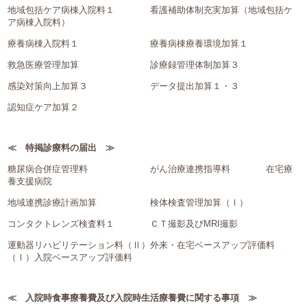
地域包括ケア病棟入院料１ 看護補助体制充実加算（地域包括ケ
ア病棟入院料）
療養病棟入院料１ 療養病棟療養環境加算１
救急医療管理加算 診療録管理体制加算３
感染対策向上加算３ データ提出加算１・３
認知症ケア加算２
≪ 特掲診療料の届出 ≫
糖尿病合併症管理料 がん治療連携指導料 在宅療
養支援病院
地域連携診療計画加算 検体検査管理加算（Ⅰ）
コンタクトレンズ検査料１ ＣＴ撮影及びMRI撮影
運動器リハビリテーション料（Ⅱ）外来・在宅ベースアップ評価料
（Ⅰ）入院ベースアップ評価料
≪ 入院時食事療養費及び入院時生活療養費に関する事項 ≫