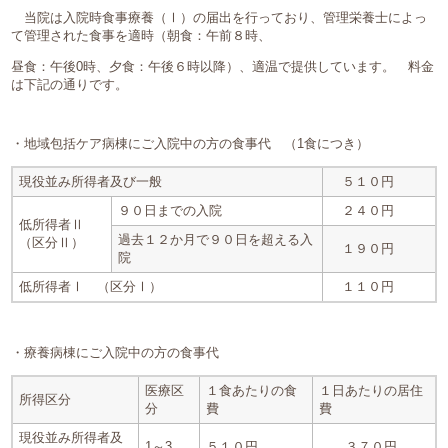
当院は入院時食事療養（Ⅰ）の届出を行っており、管理栄養士によっ
て管理された食事を適時（朝食：午前８時、
昼食：午後0時、夕食：午後６時以降）、適温で提供しています。 料金
は下記の通りです。
・地域包括ケア病棟にご入院中の方の食事代 （1食につき）
現役並み所得者及び一般
５１０円
９０日までの入院
２４０円
低所得者Ⅱ
過去１２か月で９０日を超える入
（区分Ⅱ）
１９０円
院
低所得者Ⅰ （区分Ⅰ）
１１０円
・療養病棟にご入院中の方の食事代
医療区
１食あたりの食
１日あたりの居住
所得区分
分
費
費
現役並み所得者及
1～3
５１０円
３７０円