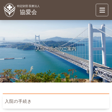
特定財団 医療法人
協愛会
協愛会について
ABOUT
倉敷シティ病院
入院・面会のご案内
KURASHIKI CITY HOSUPITAL
介護事業
OASIS
お知らせ
NEWS
情報公開
INFORMATION
入院の手続き