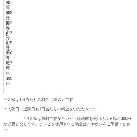
蔵
407
庫）
号
408
洗
号
面
4
無
412
台
人
号
料
テ
413
レ
号
ビ・
415
冷
号
蔵
416
庫
号
使
417
用
号
料
300
円
＊金額は1日当たりの料金（税込）です
＊入院日・退院日も1日当たりの料金をいただきます
＊4人室は無料ですがテレビ・冷蔵庫を使用される場合300円
が必要となります。テレビを使用される場合はイヤホンをご準備くださ
い