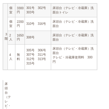
個
301号 302号
床頭台（テレビ・冷蔵庫）洗
3300
円
室
303号
面台トイレ
個
床頭台（テレビ・冷蔵庫）洗
2200
310号 316号
円
室
面台
３
床頭台（テレビ・冷蔵庫）洗
2
1650
308号
階
人
円
面台
床頭台（テレビ・冷蔵庫）洗
305号 306号
面台
無
307号 311号
4
テレビ・冷蔵庫使用料 300
人
料
312号 313号
円
315号
床
頭
台
（テ
レ
ビ・