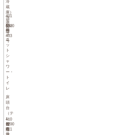
冷
蔵
庫）
401
洗
号
面
個
5500
402
台
円
号
室
ユ
403
ニ
号
ッ
ト
シ
ャ
ワ
ー・
ト
イ
レ
床
頭
台
（テ
レ
410
個
2200
号
ビ・
円
411
室
冷
号
蔵