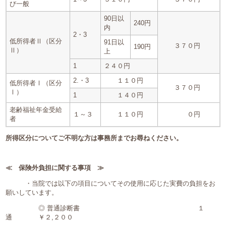
び一般
90日以
240円
内
2・3
低所得者Ⅱ（区分
91日以
３７０円
190円
Ⅱ）
上
1
２４０円
2.・3
１１０円
低所得者Ⅰ（区分
３７０円
Ⅰ）
1
１４０円
老齢福祉年金受給
１～３
１１０円
０円
者
所得区分についてご不明な方は事務所までお尋ねください。
≪ 保険外負担に関する事項 ≫
・当院では以下の項目についてその使用に応じた実費の負担をお
願いしています。
◎ 普通診断書 １
通 ￥２,２００