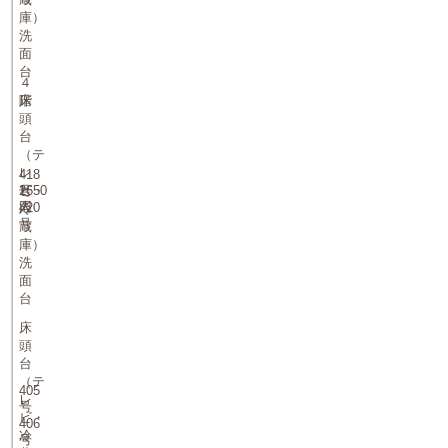
庫）
洗
面
台
４
階
床
頭
台
（テ
レ
418
2
1650
号
ビ・
人
円
420
冷
号
蔵
庫）
洗
面
台
床
頭
台
（テ
405
レ
号
ビ・
406
冷
号