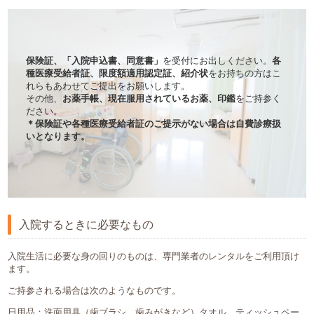
採用情報
保険証、「入院申込書、同意書」
を受付にお出しください。
各
086-472-7111
種医療受給者証、限度額適用認定証、紹介状
をお持ちの方はこ
れらもあわせてご提出をお願いします。
その他、
お薬手帳、現在服用されているお薬、印鑑
をご持参く
ださい。
＊保険証や各種医療受給者証のご提示がない場合は自費診療扱
いとなります。
入院するときに必要なもの
入院生活に必要な身の回りのものは、専門業者のレンタルをご利用頂け
ます。
ご持参される場合は次のようなものです。
日用品：洗面用具（歯ブラシ、歯みがきなど）タオル、ティッシュペー